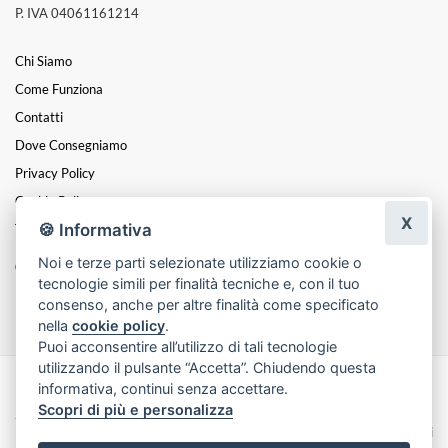
P. IVA 04061161214
Chi Siamo
Come Funziona
Contatti
Dove Consegniamo
Privacy Policy
Cookie Policy
X
🍪 Informativa
Termini E Condizioni
Noi e terze parti selezionate utilizziamo cookie o
Catalogo:
tecnologie simili per finalità tecniche e, con il tuo
Fiori Onoranze Funebri A Napoli
consenso, anche per altre finalità come specificato
nella
cookie policy
.
Puoi acconsentire all’utilizzo di tali tecnologie
utilizzando il pulsante “Accetta”. Chiudendo questa
informativa, continui senza accettare.
Made with
by
Infoser.it
-
Realizzazione Siti ecommerce per Fioristi
- ©
Scopri di più e personalizza
2026
Privacy Policy
Cookie Policy
Termini e Condizioni