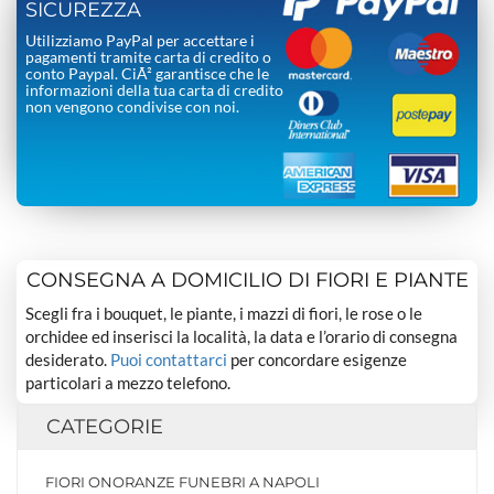
SICUREZZA
Utilizziamo PayPal per accettare i
pagamenti tramite carta di credito o
conto Paypal. CiÃ² garantisce che le
informazioni della tua carta di credito
non vengono condivise con noi.
CONSEGNA A DOMICILIO DI FIORI E PIANTE
Scegli fra i bouquet, le piante, i mazzi di fiori, le rose o le
orchidee ed inserisci la località, la data e l’orario di consegna
desiderato.
Puoi contattarci
per concordare esigenze
particolari a mezzo telefono.
CATEGORIE
FIORI ONORANZE FUNEBRI A NAPOLI