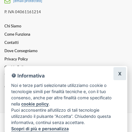
[email protected]
P. IVA 04061161214
Chi Siamo
Come Funziona
Contatti
Dove Consegniamo
Privacy Policy
Cookie Policy
X
🍪 Informativa
Termini E Condizioni
Noi e terze parti selezionate utilizziamo cookie o
Catalogo:
tecnologie simili per finalità tecniche e, con il tuo
Fiori Onoranze Funebri A Napoli
consenso, anche per altre finalità come specificato
nella
cookie policy
.
Puoi acconsentire all’utilizzo di tali tecnologie
utilizzando il pulsante “Accetta”. Chiudendo questa
informativa, continui senza accettare.
Made with
by
Infoser.it
-
Realizzazione Siti ecommerce per Fioristi
- ©
Scopri di più e personalizza
2026