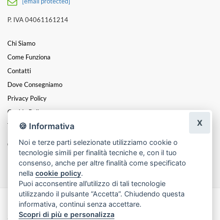
[email protected]
P. IVA 04061161214
Chi Siamo
Come Funziona
Contatti
Dove Consegniamo
Privacy Policy
Cookie Policy
X
🍪 Informativa
Termini E Condizioni
Noi e terze parti selezionate utilizziamo cookie o
Catalogo:
tecnologie simili per finalità tecniche e, con il tuo
Fiori Onoranze Funebri A Napoli
consenso, anche per altre finalità come specificato
nella
cookie policy
.
Puoi acconsentire all’utilizzo di tali tecnologie
utilizzando il pulsante “Accetta”. Chiudendo questa
informativa, continui senza accettare.
Made with
by
Infoser.it
-
Realizzazione Siti ecommerce per Fioristi
- ©
Scopri di più e personalizza
2026